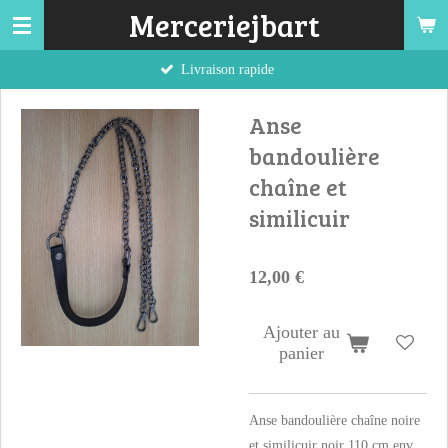
Merceriejbart
Passer
au
Livraison rapide
contenu
principal
Anse
bandoulière
chaîne et
similicuir
12,00 €
Ajouter au
panier
Anse bandoulière chaîne noire
et similicuir noir 110 cm env.