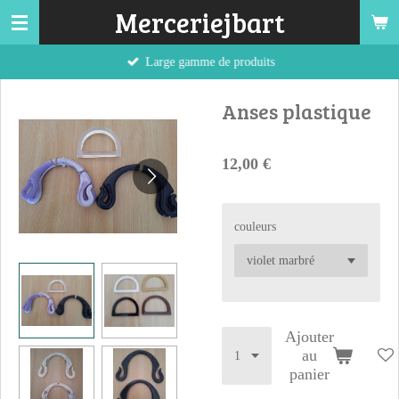
Merceriejbart
Passer
au
Large gamme de produits
contenu
principal
Anses plastique
12,00 €
couleurs
Ajouter
au
panier