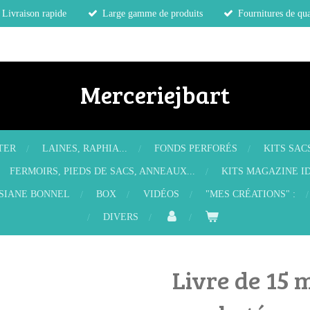
Livraison rapide
Large gamme de produits
Fournitures de qua
Merceriejbart
TER
LAINES, RAPHIA...
FONDS PERFORÉS
KITS SAC
FERMOIRS, PIEDS DE SACS, ANNEAUX...
KITS MAGAZINE ID
OSIANE BONNEL
BOX
VIDÉOS
"MES CRÉATIONS" :
DIVERS
Livre de 15 